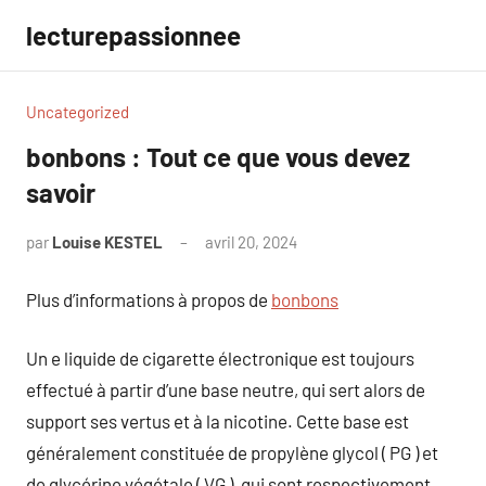
Aller
lecturepassionnee
au
contenu
Uncategorized
bonbons : Tout ce que vous devez
savoir
par
Louise KESTEL
avril 20, 2024
Aucun
commentaire
Plus d’informations à propos de
bonbons
Un e liquide de cigarette électronique est toujours
effectué à partir d’une base neutre, qui sert alors de
support ses vertus et à la nicotine. Cette base est
généralement constituée de propylène glycol ( PG ) et
de glycérine végétale ( VG ), qui sont respectivement