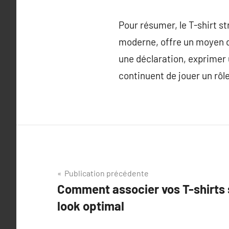
Pour résumer, le T-shirt st
moderne, offre un moyen d’
une déclaration, exprimer 
continuent de jouer un rôl
Navigation
Publication précédente
Comment associer vos T-shirts 
de
look optimal
l’article