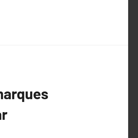
 marques
ar