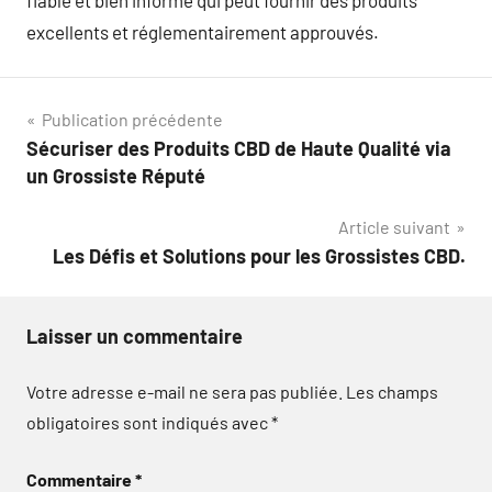
fiable et bien informé qui peut fournir des produits
excellents et réglementairement approuvés.
Navigation
Publication précédente
Sécuriser des Produits CBD de Haute Qualité via
de
un Grossiste Réputé
l’article
Article suivant
Les Défis et Solutions pour les Grossistes CBD.
Laisser un commentaire
Votre adresse e-mail ne sera pas publiée.
Les champs
obligatoires sont indiqués avec
*
Commentaire
*