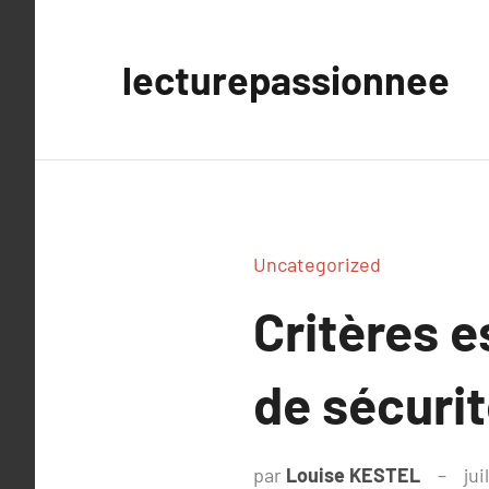
Aller
au
lecturepassionnee
contenu
Uncategorized
Critères e
de sécuri
par
Louise KESTEL
jui