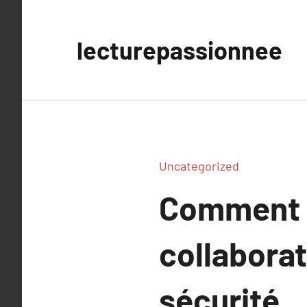
Aller
au
lecturepassionnee
contenu
Uncategorized
Comment ti
collabora
sécurité