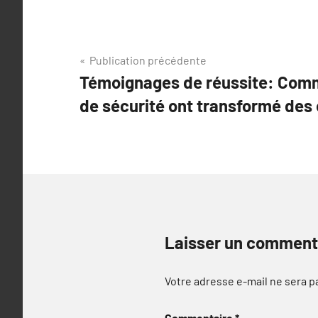
Navigation
Publication précédente
Témoignages de réussite: Com
de
de sécurité ont transformé des
l’article
Laisser un comment
Votre adresse e-mail ne sera p
Commentaire
*