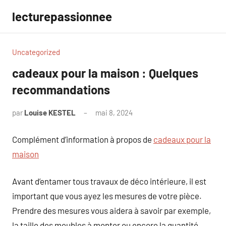
Aller
lecturepassionnee
au
contenu
Uncategorized
cadeaux pour la maison : Quelques
recommandations
par
Louise KESTEL
mai 8, 2024
Aucun
commentaire
Complément d’information à propos de
cadeaux pour la
maison
Avant d’entamer tous travaux de déco intérieure, il est
important que vous ayez les mesures de votre pièce.
Prendre des mesures vous aidera à savoir par exemple,
la taille des meubles à monter ou encore la quantité