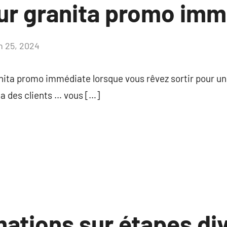
sur granita promo imm
in 25, 2024
Aucun
commentaire
nita promo immédiate lorsque vous rêvez sortir pour u
a des clients … vous […]
ations sur étapes div