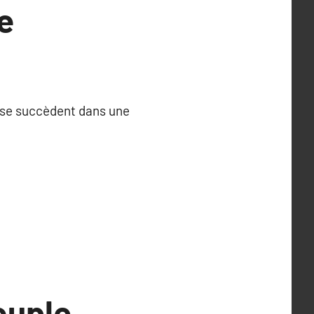
e
, se succèdent dans une
ouple