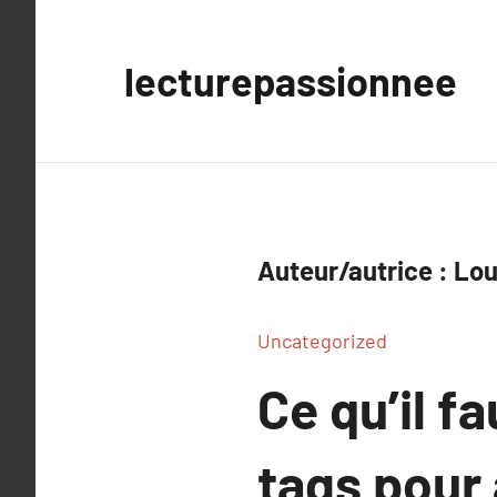
Aller
au
lecturepassionnee
contenu
Auteur/autrice :
Lou
Uncategorized
Ce qu’il f
tags pour