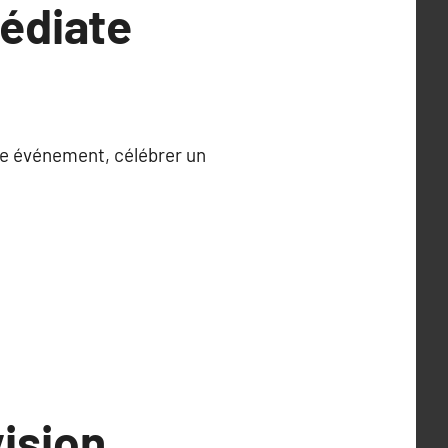
édiate
ne événement, célébrer un
ision