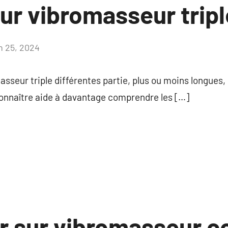
ur vibromasseur tripl
in 25, 2024
Aucun
commentaire
sseur triple différentes partie, plus ou moins longues
onnaître aide à davantage comprendre les […]
ir sur vibromasseur c