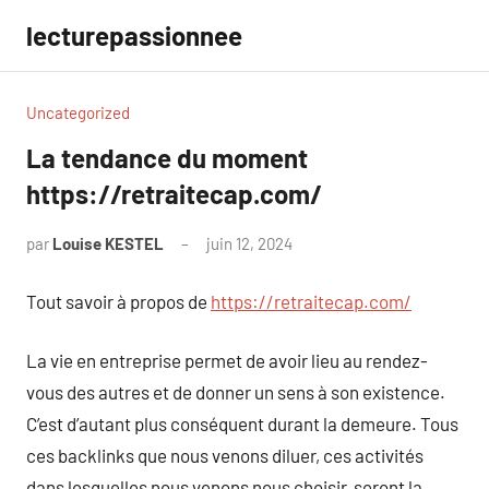
Aller
lecturepassionnee
au
contenu
Uncategorized
La tendance du moment
https://retraitecap.com/
par
Louise KESTEL
juin 12, 2024
Aucun
commentaire
Tout savoir à propos de
https://retraitecap.com/
La vie en entreprise permet de avoir lieu au rendez-
vous des autres et de donner un sens à son existence.
C’est d’autant plus conséquent durant la demeure. Tous
ces backlinks que nous venons diluer, ces activités
dans lesquelles nous venons nous choisir, seront la