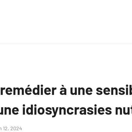
emédier à une sensib
une idiosyncrasies nu
n 12, 2024
Aucun