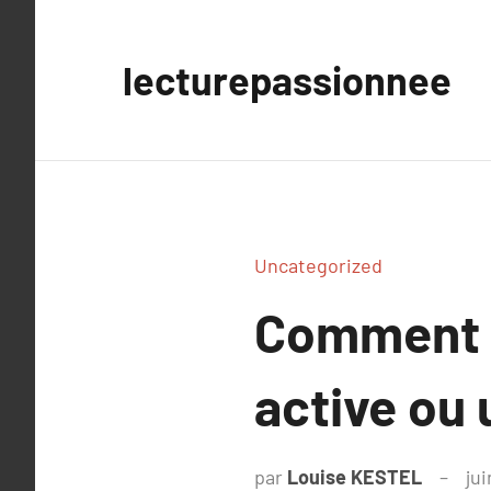
Aller
au
lecturepassionnee
contenu
Uncategorized
Comment r
active ou 
par
Louise KESTEL
jui