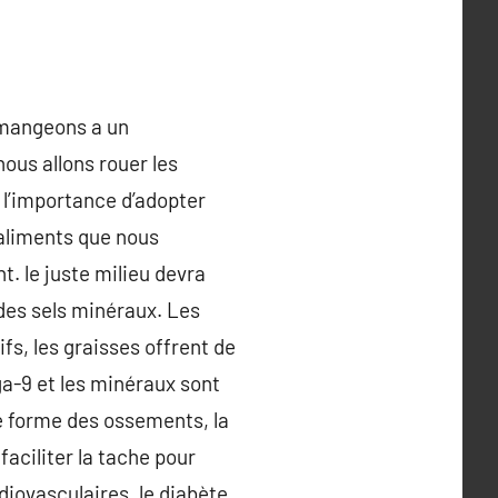
 mangeons a un
nous allons rouer les
 l’importance d’adopter
 aliments que nous
. le juste milieu devra
 des sels minéraux. Les
fs, les graisses offrent de
éga-9 et les minéraux sont
e forme des ossements, la
aciliter la tache pour
iovasculaires, le diabète,