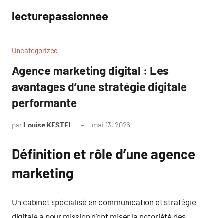
Aller
lecturepassionnee
au
contenu
Uncategorized
Agence marketing digital : Les
avantages d’une stratégie digitale
performante
par
Louise KESTEL
mai 13, 2026
Aucun
commentaire
Définition et rôle d’une agence
marketing
Un cabinet spécialisé en communication et stratégie
digitale a pour mission d’optimiser la notoriété des