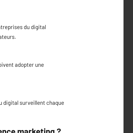
reprises du digital
ateurs.
oivent adopter une
 digital surveillent chaque
gence marketing ?