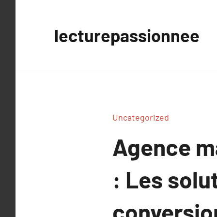
Aller
au
lecturepassionnee
contenu
Uncategorized
Agence ma
: Les solu
conversio