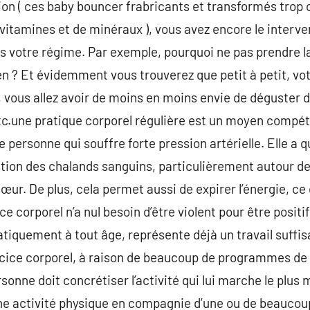
n ( ces baby bouncer frabricants et transformés trop
 vitamines et de minéraux ), vous avez encore le interve
votre régime. Par exemple, pourquoi ne pas prendre la 
en ? Et évidemment vous trouverez que petit à petit, vot
ous allez avoir de moins en moins envie de déguster de
tc.une pratique corporel régulière est un moyen compéte
e personne qui souffre forte pression artérielle. Elle a 
nction des chalands sanguins, particulièrement autour de
cœur. De plus, cela permet aussi de expirer l’énergie, ce 
ce corporel n’a nul besoin d’être violent pour être posit
atiquement à tout âge, représente déjà un travail suffis
cice corporel, à raison de beaucoup de programmes de
ne doit concrétiser l’activité qui lui marche le plus me
 une activité physique en compagnie d’une ou de beauco