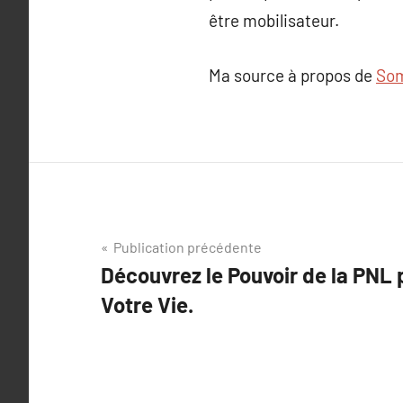
être mobilisateur.
Ma source à propos de
Som
Navigation
Publication précédente
Découvrez le Pouvoir de la PNL
de
Votre Vie.
l’article