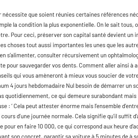
r nécessite que soient réunies certaines références néc
le la condition la plus exponentielle. On le sait tous, on
-être. Pour ceci, préserver son capital santé devient un i
ues choses tout aussi importantes les unes que les autr
en s’alimenter, consulter récursivement un ophtalmolog
te pour sauvegarder vos dents. Comment aller ainsi à a
nseils qui vous amèneront à mieux vous soucier de votr
mum 4 jours hebdomadaire Nul besoin de démarrer un so
s quotidiennement, ce qui demeure surabondant mais l
se : ‘ Cela peut attester énorme mais l’ensemble d’entr
 cours d’une journée normale. Cela signifie qu’il suffit d
pour en faire 10 000, ce qui correspond aux heure d’acti
avant son concret, garantir sa voiture à 5 minutes de 