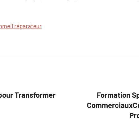
meil réparateur
 pour Transformer
Formation Sp
CommerciauxCou
Pr