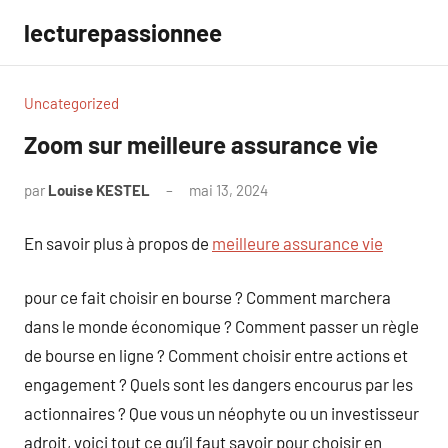
Aller
lecturepassionnee
au
contenu
Uncategorized
Zoom sur meilleure assurance vie
par
Louise KESTEL
mai 13, 2024
Aucun
commentaire
En savoir plus à propos de
meilleure assurance vie
pour ce fait choisir en bourse ? Comment marchera
dans le monde économique ? Comment passer un règle
de bourse en ligne ? Comment choisir entre actions et
engagement ? Quels sont les dangers encourus par les
actionnaires ? Que vous un néophyte ou un investisseur
adroit, voici tout ce qu’il faut savoir pour choisir en