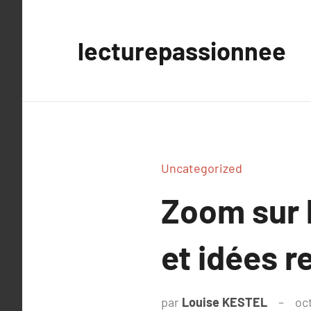
Aller
au
lecturepassionnee
contenu
Uncategorized
Zoom sur 
et idées r
par
Louise KESTEL
oc