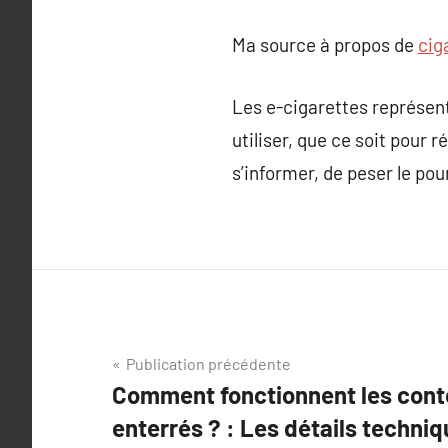
Ma source à propos de
cig
Les e-cigarettes représen
utiliser, que ce soit pour 
s’informer, de peser le pou
Navigation
Publication précédente
Comment fonctionnent les cont
de
enterrés ? : Les détails techniq
l’article