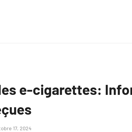
les e-cigarettes: Inf
eçues
tobre 17, 2024
Aucun