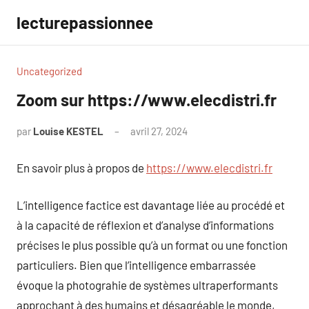
Aller
lecturepassionnee
au
contenu
Uncategorized
Zoom sur https://www.elecdistri.fr
par
Louise KESTEL
avril 27, 2024
Aucun
commentaire
En savoir plus à propos de
https://www.elecdistri.fr
L’intelligence factice est davantage liée au procédé et
à la capacité de réflexion et d’analyse d’informations
précises le plus possible qu’à un format ou une fonction
particuliers. Bien que l’intelligence embarrassée
évoque la photograhie de systèmes ultraperformants
approchant à des humains et désagréable le monde,