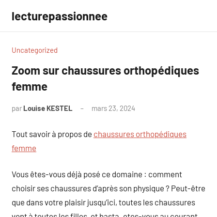
Aller
lecturepassionnee
au
contenu
Uncategorized
Zoom sur chaussures orthopédiques
femme
par
Louise KESTEL
mars 23, 2024
Aucun
commentaire
Tout savoir à propos de
chaussures orthopédiques
femme
Vous êtes-vous déjà posé ce domaine : comment
choisir ses chaussures d’après son physique ? Peut-être
que dans votre plaisir jusqu’ici, toutes les chaussures
vont à toutes les filles, et basta. etes-vous au courant