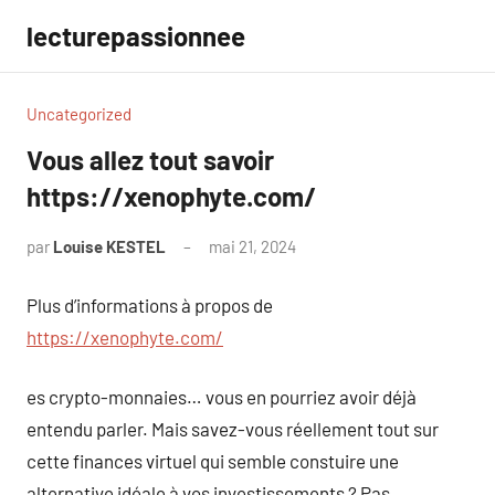
Aller
lecturepassionnee
au
contenu
Uncategorized
Vous allez tout savoir
https://xenophyte.com/
par
Louise KESTEL
mai 21, 2024
Aucun
commentaire
Plus d’informations à propos de
https://xenophyte.com/
es crypto-monnaies… vous en pourriez avoir déjà
entendu parler. Mais savez-vous réellement tout sur
cette finances virtuel qui semble constuire une
alternative idéale à vos investissements ? Pas