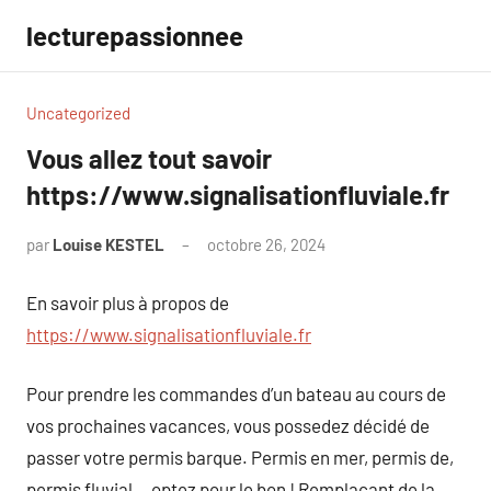
Aller
lecturepassionnee
au
contenu
Uncategorized
Vous allez tout savoir
https://www.signalisationfluviale.fr
par
Louise KESTEL
octobre 26, 2024
Aucun
commentaire
En savoir plus à propos de
https://www.signalisationfluviale.fr
Pour prendre les commandes d’un bateau au cours de
vos prochaines vacances, vous possedez décidé de
passer votre permis barque. Permis en mer, permis de,
permis fluvial… optez pour le bon ! Remplaçant de la