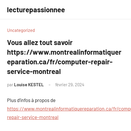
Aller
lecturepassionnee
au
contenu
Uncategorized
Vous allez tout savoir
https://www.montrealinformatiquer
eparation.ca/fr/computer-repair-
service-montreal
par
Louise KESTEL
février 29, 2024
Aucun
commentaire
Plus d’infos à propos de
https://www.montrealinformatiquereparation.ca/fr/comp
repair-service-montreal