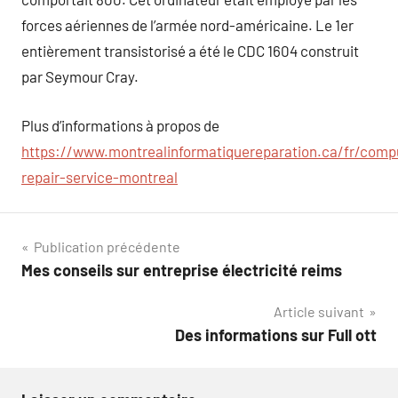
forces aériennes de l’armée nord-américaine. Le 1er
entièrement transistorisé a été le CDC 1604 construit
par Seymour Cray.
Plus d’informations à propos de
https://www.montrealinformatiquereparation.ca/fr/comp
repair-service-montreal
Navigation
Publication précédente
Mes conseils sur entreprise électricité reims
de
Article suivant
l’article
Des informations sur Full ott