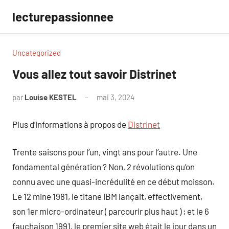
Aller
lecturepassionnee
au
contenu
Uncategorized
Vous allez tout savoir Distrinet
par
Louise KESTEL
mai 3, 2024
Aucun
commentaire
Plus d’informations à propos de
Distrinet
Trente saisons pour l’un, vingt ans pour l’autre. Une
fondamental génération ? Non, 2 révolutions qu’on
connu avec une quasi-incrédulité en ce début moisson.
Le 12 mine 1981, le titane IBM lançait, effectivement,
son 1er micro-ordinateur ( parcourir plus haut ) ; et le 6
fauchaison 1991, le premier site web était le jour dans un