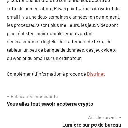
). Ces fonctions natale se sont enrichies d’abord de
softs de présentation ( Powerpoint… ) puis du web et du
email il y a une deux semaines d’années. en ce moment,
les processeurs sont plus meilleurs, les jeux video sont
plus réalistes, mais complètement, on fait
généralement du logiciel de traitement de texte, du
tableur, un peu de banque de données, des jeux vidéo,
du web et du email sur un ordinateur.
Complément d’information à propos de
Distrinet
Navigation
Publication précédente
Vous allez tout savoir ecoterra crypto
de
Article suivant
l’article
Lumière sur pc de bureau