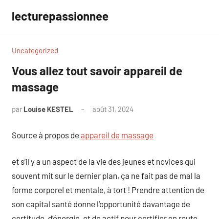
Aller
lecturepassionnee
au
contenu
Uncategorized
Vous allez tout savoir appareil de
massage
par
Louise KESTEL
août 31, 2024
Aucun
commentaire
Source à propos de
appareil de massage
et s’il y a un aspect de la vie des jeunes et novices qui
souvent mit sur le dernier plan, ça ne fait pas de mal la
forme corporel et mentale, à tort ! Prendre attention de
son capital santé donne l’opportunité davantage de
certitude, d’énergie, et de actif pour certifier en route