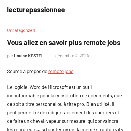
Aller
lecturepassionnee
au
contenu
Uncategorized
Vous allez en savoir plus remote jobs
par
Louise KESTEL
décembre 4, 2024
Aucun
commentaire
Source à propos de
remote jobs
Le logiciel Word de Microsoft est un outil
incontournable pour la constitution de documents, que
ce soit à titre personnel ou à titre pro. Bien utilisé, il
peut permettre de rédiger facilement des courriers et
de faire un cheval-vapeur sur mesure, qui convaincra
les recruteurs… si tous les cv ont la même structure, il y