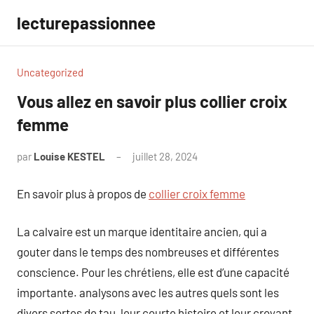
Aller
lecturepassionnee
au
contenu
Uncategorized
Vous allez en savoir plus collier croix
femme
par
Louise KESTEL
juillet 28, 2024
Aucun
commentaire
En savoir plus à propos de
collier croix femme
La calvaire est un marque identitaire ancien, qui a
gouter dans le temps des nombreuses et différentes
conscience. Pour les chrétiens, elle est d’une capacité
importante. analysons avec les autres quels sont les
divers sortes de tau, leur courte histoire et leur croyant.