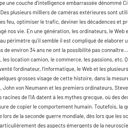
pe une couche d’intelligence embarrassée dénommé City
Des plusieurs milliers de caméras extérieures sont util
es feu, optimiser le trafic, deviner les décadences et p
é nos vie. En une génération, les ordinateurs, le Web 
au périmètre qu’il semble il est compliqué de elaborer 
ns de environ 34 ans ne ont la possibilité pas connaître
 les location camion, le commerce, les passions, etc. Qu
enté l’ordinateur, l’informatique, le Web et les plusieurs
uelques grosses visage de cette histoire, dans la mesure
 John von Neumann et les premiers ordinateurs, Steve J
s racines de l’IA datent à les mythes grecque, où des d
e de copier le comportement humain. Toutefois, la qu
e lors de la seconde guerre mondiale, dès lors que les s
rticulièrement des aspects émergents de la neuroscien