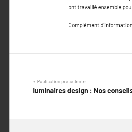
ont travaillé ensemble pour
Complément d’information
Navigation
Publication précédente
luminaires design : Nos conseil
de
l’article