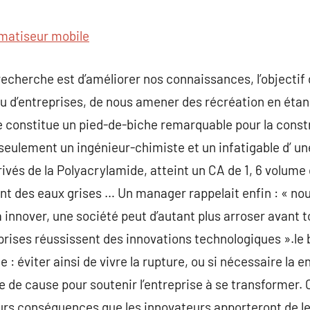
commentaire
imatiseur mobile
a recherche est d’améliorer nos connaissances, l’objectif 
u d’entreprises, de nous amener des récréation en éta
e constitue un pied-de-biche remarquable pour la const
 seulement un ingénieur-chimiste et un infatigable d’ 
rivés de la Polyacrylamide, atteint un CA de 1, 6 volume
ent des eaux grises … Un manager rappelait enfin : « no
 innover, une société peut d’autant plus arroser avant t
rises réussissent des innovations technologiques ».le bu
e : éviter ainsi de vivre la rupture, ou si nécessaire la en
de cause pour soutenir l’entreprise à se transformer. 
eurs conséquences que les innovateurs apporteront de le 