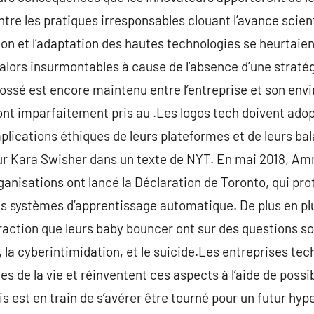
ntre les pratiques irresponsables clouant l’avance scien
ion et l’adaptation des hautes technologies se heurtaie
alors insurmontables à cause de l’absence d’une stratég
 fossé est encore maintenu entre l’entreprise et son env
nt imparfaitement pris au .Les logos tech doivent adop
mplications éthiques de leurs plateformes et de leurs ba
ur Kara Swisher dans un texte de NYT. En mai 2018, Amn
nisations ont lancé la Déclaration de Toronto, qui protèg
es systèmes d’apprentissage automatique. De plus en pl
raction que leurs baby bouncer ont sur des questions so
, la cyberintimidation, et le suicide.Les entreprises te
s de la vie et réinventent ces aspects à l’aide de possi
is est en train de s’avérer être tourné pour un futur hy