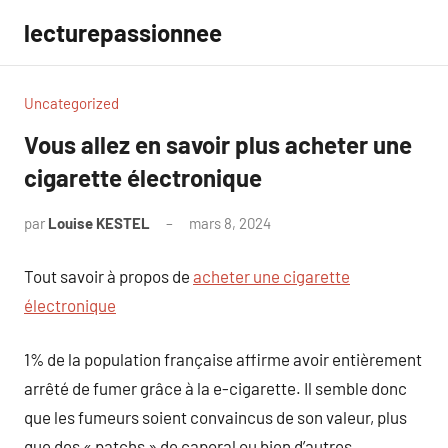
Aller
lecturepassionnee
au
contenu
Uncategorized
Vous allez en savoir plus acheter une
cigarette électronique
par
Louise KESTEL
mars 8, 2024
Aucun
commentaire
Tout savoir à propos de
acheter une cigarette
électronique
1% de la population française affirme avoir entièrement
arrêté de fumer grâce à la e-cigarette. Il semble donc
que les fumeurs soient convaincus de son valeur, plus
que des « patchs » de caporal ou bien d’autres