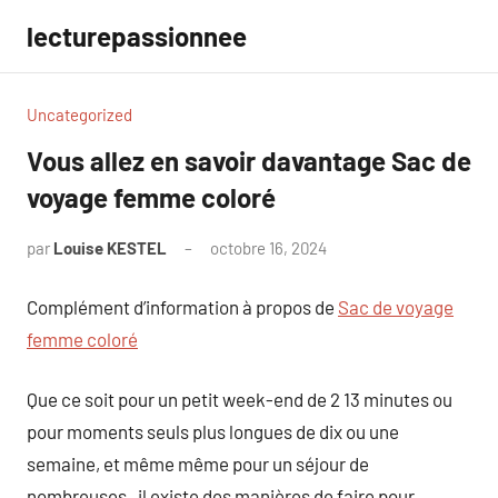
Aller
lecturepassionnee
au
contenu
Uncategorized
Vous allez en savoir davantage Sac de
voyage femme coloré
par
Louise KESTEL
octobre 16, 2024
Aucun
commentaire
Complément d’information à propos de
Sac de voyage
femme coloré
Que ce soit pour un petit week-end de 2 13 minutes ou
pour moments seuls plus longues de dix ou une
semaine, et même même pour un séjour de
nombreuses , il existe des manières de faire pour