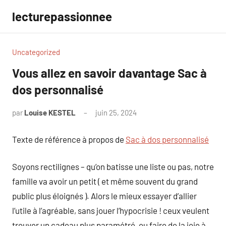
Aller
lecturepassionnee
au
contenu
Uncategorized
Vous allez en savoir davantage Sac à
dos personnalisé
par
Louise KESTEL
juin 25, 2024
Aucun
commentaire
Texte de référence à propos de
Sac à dos personnalisé
Soyons rectilignes – qu’on batisse une liste ou pas, notre
famille va avoir un petit ( et même souvent du grand
public plus éloignés ). Alors le mieux essayer d’allier
l’utile à l’agréable, sans jouer l’hypocrisie ! ceux veulent
trouver un cadeau plus paramétré, ou faire de la joie à