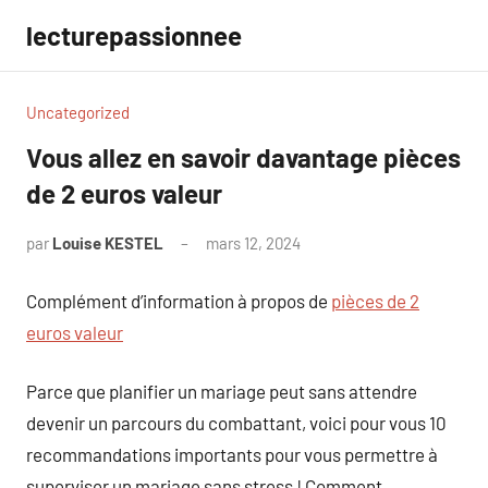
Aller
lecturepassionnee
au
contenu
Uncategorized
Vous allez en savoir davantage pièces
de 2 euros valeur
par
Louise KESTEL
mars 12, 2024
Aucun
commentaire
Complément d’information à propos de
pièces de 2
euros valeur
Parce que planifier un mariage peut sans attendre
devenir un parcours du combattant, voici pour vous 10
recommandations importants pour vous permettre à
superviser un mariage sans stress ! Comment