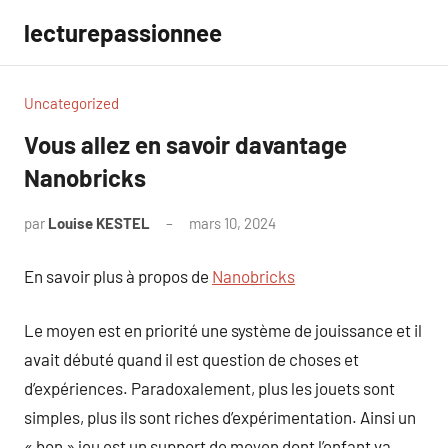
Aller
lecturepassionnee
au
contenu
Uncategorized
Vous allez en savoir davantage
Nanobricks
par
Louise KESTEL
mars 10, 2024
Aucun
commentaire
En savoir plus à propos de
Nanobricks
Le moyen est en priorité une système de jouissance et il
avait débuté quand il est question de choses et
d’expériences. Paradoxalement, plus les jouets sont
simples, plus ils sont riches d’expérimentation. Ainsi un
« bon » jeu est un support de moyen dont l’enfant va