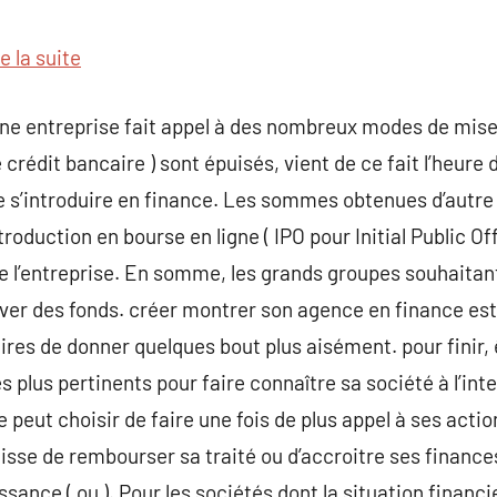
commentaire
e la suite
une entreprise fait appel à des nombreux modes de mise.
e crédit bancaire ) sont épuisés, vient de ce fait l’heure 
 s’introduire en finance. Les sommes obtenues d’autre
roduction en bourse en ligne ( IPO pour Initial Public Offe
e l’entreprise. En somme, les grands groupes souhaitant
ever des fonds. créer montrer son agence en finance es
aires de donner quelques bout plus aisément. pour finir, 
es plus pertinents pour faire connaître sa société à l’int
 peut choisir de faire une fois de plus appel à ses act
’agisse de rembourser sa traité ou d’accroitre ses financ
sance ( ou ). Pour les sociétés dont la situation financi