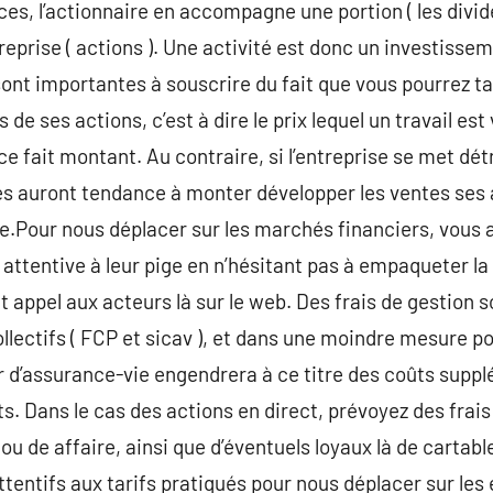
ices, l’actionnaire en accompagne une portion ( les divi
eprise ( actions ). Une activité est donc un investisseme
 sont importantes à souscrire du fait que vous pourrez t
 de ses actions, c’est à dire le prix lequel un travail es
ce fait montant. Au contraire, si l’entreprise se met dé
es auront tendance à monter développer les ventes ses 
se.Pour nous déplacer sur les marchés financiers, vous a
e attentive à leur pige en n’hésitant pas à empaqueter l
 appel aux acteurs là sur le web. Des frais de gestion so
llectifs ( FCP et sicav ), et dans une moindre mesure po
 d’assurance-vie engendrera à ce titre des coûts suppl
ts. Dans le cas des actions en direct, prévoyez des frai
ou de affaire, ainsi que d’éventuels loyaux là de cartabl
tentifs aux tarifs pratiqués pour nous déplacer sur l