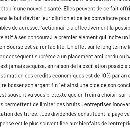
tablir une nouvelle santé. Elles peuvent de ce fait offrir
ns le but d’éviter leur dilution et de les convaincre pour
ables de adresse, l’actionnaire a effectivement la possib
 relatif à ses concours.Le premier élément qui incite un
en Bourse est sa rentabilité. En effet sur le long terme 
 par conséquent suprême à un placement ami perdu ou b
n’est jamais acquise, en raison de la oscillation possible
it estimation des crédits économiques est de 10% par a
aire bosser son argent fin ‘ et ainsi une pige de son conc
s est souvent vu sous prétexte que un frein à choisir s
permettent de limiter ces bruits : entreprises innovan
ion des titres…Les dividendes constituent la paye vers
nse est le plus souvent liée aux bienfaits de l’entrepris