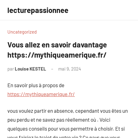
Aller
lecturepassionnee
au
contenu
Uncategorized
Vous allez en savoir davantage
https://mythiqueamerique.fr/
par
Louise KESTEL
mai 9, 2024
Aucun
commentaire
En savoir plus à propos de
https://mythiqueamerique.fr/
vous voulez partir en absence, cependant vous êtes un
peu perdu et ne savez pas réellement où . Voici
quelques conseils pour vous permettre à choisir. Et si
vous faisiez le trajet de votre vie ? Ce pays que vous