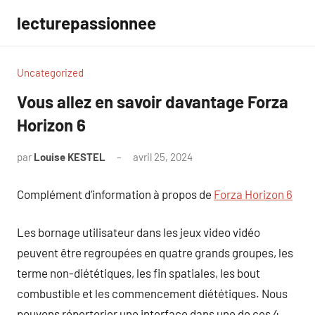
Aller
lecturepassionnee
au
contenu
Uncategorized
Vous allez en savoir davantage Forza
Horizon 6
par
Louise KESTEL
avril 25, 2024
Aucun
commentaire
Complément d’information à propos de
Forza Horizon 6
Les bornage utilisateur dans les jeux video vidéo
peuvent être regroupées en quatre grands groupes, les
terme non-diététiques, les fin spatiales, les bout
combustible et les commencement diététiques. Nous
pouvons répertorier une interface dans une de ces 4