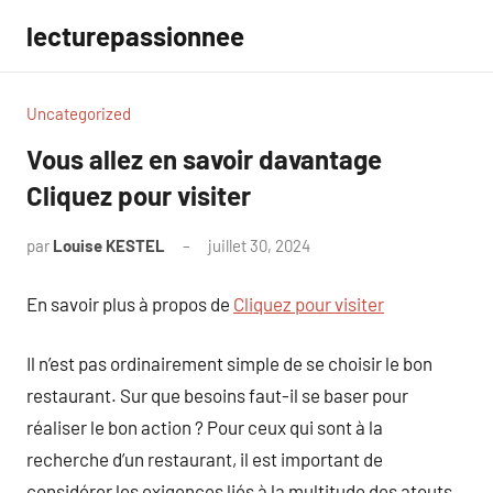
Aller
lecturepassionnee
au
contenu
Uncategorized
Vous allez en savoir davantage
Cliquez pour visiter
par
Louise KESTEL
juillet 30, 2024
Aucun
commentaire
En savoir plus à propos de
Cliquez pour visiter
Il n’est pas ordinairement simple de se choisir le bon
restaurant. Sur que besoins faut-il se baser pour
réaliser le bon action ? Pour ceux qui sont à la
recherche d’un restaurant, il est important de
considérer les exigences liés à la multitude des atouts,