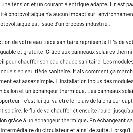
 une tension et un courant électrique adapté. Il n’est p
icité photovoltaïque n’a aucun impact sur l’environnement
tovoltaïque est issue d’un process industriel.
tion de votre eau tiède sanitaire représente 11 % de vot
iguable et gratuite. Grâce aux panneaux solaires thermiq
leil pour chauffer son eau chaude sanitaire. Les module
annuels en eau tiède sanitaire. Mais comment ça marche
ment est assez simple. L’installation inclus des modules
un ballon et un échangeur thermique. Les panneaux sol
orteur : c’est lui qui va être le relais de la chaleur ca
solaire, le fluide va chauffer et ensuite rouler jusqu’au 
llon grâce à un échangeur thermique. En échangeant sa ch
intermédiaire du circulateur et ainsi de suite. Lorsqu’il