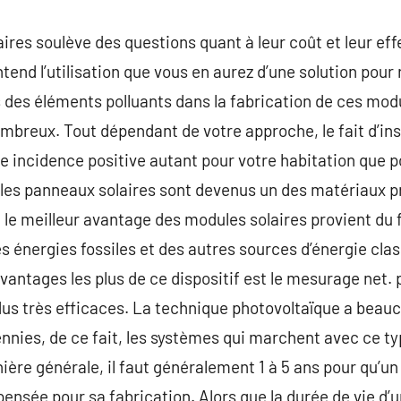
res soulève des questions quant à leur coût et leur effet
ntend l’utilisation que vous en aurez d’une solution pour
is des éléments polluants dans la fabrication de ces mo
ombreux. Tout dépendant de votre approche, le fait d’ins
ne incidence positive autant pour votre habitation que po
les panneaux solaires sont devenus un des matériaux pri
. le meilleur avantage des modules solaires provient du 
 des énergies fossiles et des autres sources d’énergie cla
avantages les plus de ce dispositif est le mesurage net. 
dus très efficaces. La technique photovoltaïque a beau
cennies, de ce fait, les systèmes qui marchent avec ce t
nière générale, il faut généralement 1 à 5 ans pour qu’
dépensée pour sa fabrication. Alors que la durée de vie 