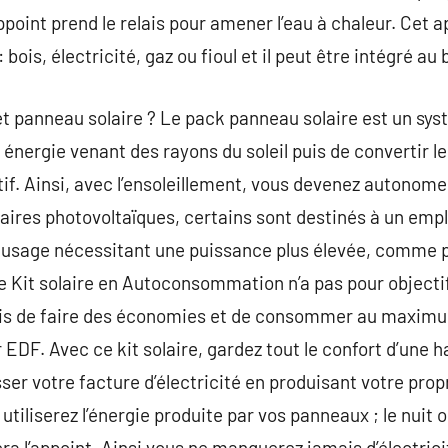
point prend le relais pour amener l’eau à chaleur. Cet a
 bois, électricité, gaz ou fioul et il peut être intégré au
et panneau solaire ? Le pack panneau solaire est un sy
 énergie venant des rayons du soleil puis de convertir l
if. Ainsi, avec l’ensoleillement, vous devenez autonome e
laires photovoltaïques, certains sont destinés à un empl
n usage nécessitant une puissance plus élevée, comme 
e Kit solaire en Autoconsommation n’a pas pour objectif
 de faire des économies et de consommer au maximum l
ar EDF. Avec ce kit solaire, gardez tout le confort d’une
sser votre facture d’électricité en produisant votre pro
 utiliserez l’énergie produite par vos panneaux ; le nuit ou
era l’appoint. Ainsi vous ne manquerez jamais d’électrici