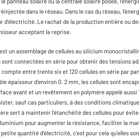
 le panneau solaire ou la centrale solaire posée, l’énerg
njectée dans le réseau. Dans le cas du réseau, l’énerg
 d’électricité. Le rachat de la production entière ou de
nisseur acceptant la reprise.
st un assemblage de cellules au silicium monocristallin 
les sont connectées en série pour obtenir des tensions a
n compte entre trente six et 120 cellules en série par 
ible épaisseur d’environ 0. 2 mm, les cellules sont encap
 face avant et un revêtement en polymère appelé aussi ‘ 
ister, sauf cas particuliers, à des conditions climatiqu
ière sert à maintenir l’étanchéité des cellules pour évite
luminium pour augmenter la résistance, faciliter la manip
petite quantité d’électricité, c’est pour cela qu’elles s