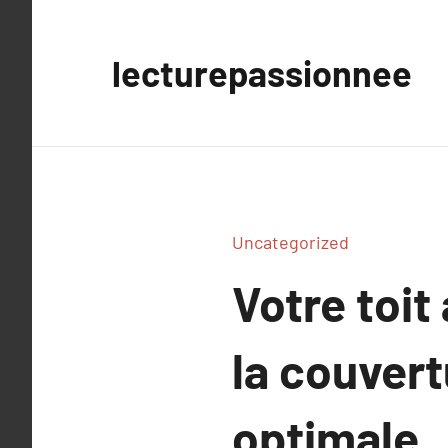
Aller
au
lecturepassionnee
contenu
Uncategorized
Votre toit
la couvert
optimale