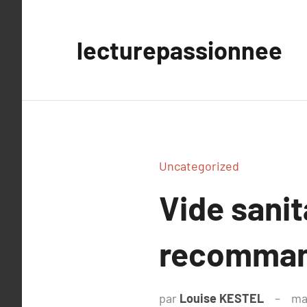
Aller
au
lecturepassionnee
contenu
Uncategorized
Vide sanit
recomman
par
Louise KESTEL
ma