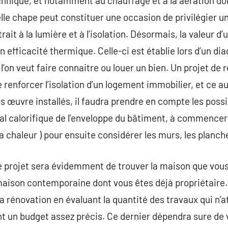
technique, et notamment au chauffage et à la aération do
le chape peut constituer une occasion de privilégier u
ait à la lumière et à l’isolation. Désormais, la valeur d’
efficacité thermique. Celle-ci est établie lors d’un dia
 l’on veut faire connaitre ou louer un bien. Un projet de r
renforcer l’isolation d’un logement immobilier, et ce au
 œuvre installés, il faudra prendre en compte les possi
al calorifique de l’enveloppe du bâtiment, à commencer pa
 chaleur ) pour ensuite considérer les murs, les planche
e projet sera évidemment de trouver la maison que vous
 maison contemporaine dont vous êtes déjà propriétaire. 
a rénovation en évaluant la quantité des travaux qui n’
 un budget assez précis. Ce dernier dépendra sure de v