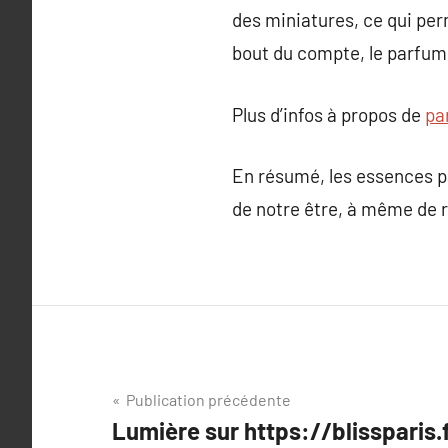
des miniatures, ce qui per
bout du compte, le parfum p
Plus d’infos à propos de
pa
En résumé, les essences pa
de notre être, à même de r
Navigation
Publication précédente
Lumière sur https://blissparis.
de