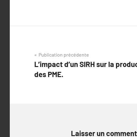
Navigation
Publication précédente
L’impact d’un SIRH sur la product
de
des PME.
l’article
Laisser un comment