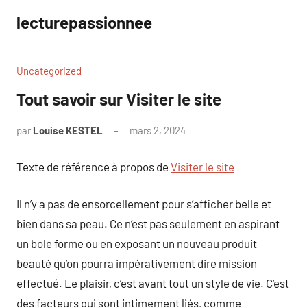
Aller
lecturepassionnee
au
contenu
Uncategorized
Tout savoir sur Visiter le site
par
Louise KESTEL
mars 2, 2024
Aucun
commentaire
Texte de référence à propos de
Visiter le site
Il n’y a pas de ensorcellement pour s’afficher belle et
bien dans sa peau. Ce n’est pas seulement en aspirant
un bole forme ou en exposant un nouveau produit
beauté qu’on pourra impérativement dire mission
effectué. Le plaisir, c’est avant tout un style de vie. C’est
des facteurs qui sont intimement liés, comme