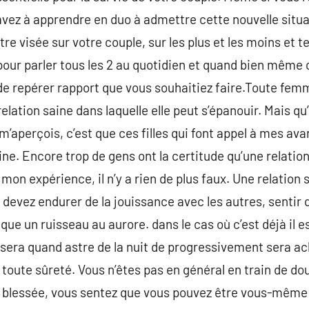
avez à apprendre en duo à admettre cette nouvelle situ
e visée sur votre couple, sur les plus et les moins et t
our parler tous les 2 au quotidien et quand bien même c
n de repérer rapport que vous souhaitiez faire.Toute fem
elation saine dans laquelle elle peut s’épanouir. Mais qu
 m’aperçois, c’est que ces filles qui font appel à mes ava
aine. Encore trop de gens ont la certitude qu’une relati
on expérience, il n’y a rien de plus faux. Une relation s
devez endurer de la jouissance avec les autres, sentir q
ue un ruisseau au aurore. dans le cas où c’est déjà il e
 sera quand astre de la nuit de progressivement sera a
toute sûreté. Vous n’êtes pas en général en train de dout
e blessée, vous sentez que vous pouvez être vous-même e