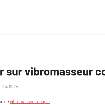
ir sur vibromasseur c
in 25, 2024
Aucun
commentaire
pos de
vibromasseur couple