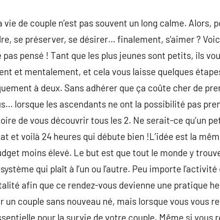
 vie de couple n’est pas souvent un long calme. Alors, p
e, se préserver, se désirer… finalement, s’aimer ? Vo
pas pensé ! Tant que les plus jeunes sont petits, ils vo
t et mentalement, et cela vous laisse quelques étapes 
uement à deux. Sans adhérer que ça coûte cher de pre
s… lorsque les ascendants ne ont la possibilité pas prendr
ire de vous découvrir tous les 2. Ne serait-ce qu’un pe
t et voilà 24 heures qui débute bien !L’idée est la même
udget moins élevé. Le but est que tout le monde y trou
système qui plaît à l’un ou l’autre. Peu importe l’activit
italité afin que ce rendez-vous devienne une pratique he
 un couple sans nouveau né, mais lorsque vous vous ret
entielle pour la survie de votre couple. Même si vous re