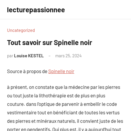
Aller
lecturepassionnee
au
contenu
Uncategorized
Tout savoir sur Spinelle noir
par
Louise KESTEL
mars 25, 2024
Aucun
commentaire
Source à propos de
Spinelle noir
à présent, on constate que la médecine par les pierres
ou tout juste la lithothérapie est de plus en plus
couture. dans l’optique de parvenir à embellir le code
vestimentaire tout en bénéficiant de toutes les vertus
des pierres et minéraux naturels, il convient juste de les
porter en pendentifs. Qui plus est, il y a aujourd’hui tout