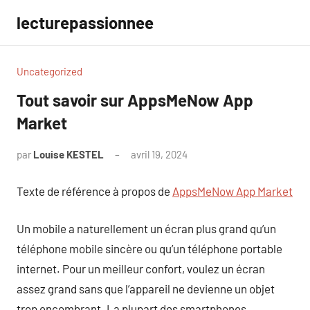
Aller
lecturepassionnee
au
contenu
Uncategorized
Tout savoir sur AppsMeNow App
Market
par
Louise KESTEL
avril 19, 2024
Aucun
commentaire
Texte de référence à propos de
AppsMeNow App Market
Un mobile a naturellement un écran plus grand qu’un
téléphone mobile sincère ou qu’un téléphone portable
internet. Pour un meilleur confort, voulez un écran
assez grand sans que l’appareil ne devienne un objet
trop encombrant. La plupart des smartphones