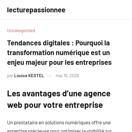
Aller
lecturepassionnee
au
contenu
Uncategorized
Tendances digitales : Pourquoi la
transformation numérique est un
enjeu majeur pour les entreprises
par
Louise KESTEL
mai 15, 2026
Aucun
commentaire
Les avantages d’une agence
web pour votre entreprise
Un prestataire en solutions numériques offre une
expertise précieuse pour optimiser la visibilité sur