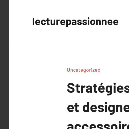
Aller
au
lecturepassionnee
contenu
Uncategorized
Stratégies
et design
accessoir