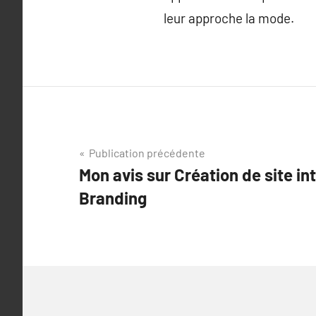
leur approche la mode.
Navigation
Publication précédente
Mon avis sur Création de site int
de
Branding
l’article