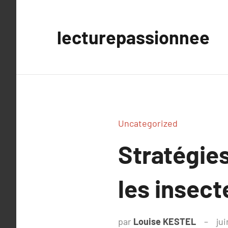
Aller
au
lecturepassionnee
contenu
Uncategorized
Stratégies
les insect
par
Louise KESTEL
jui