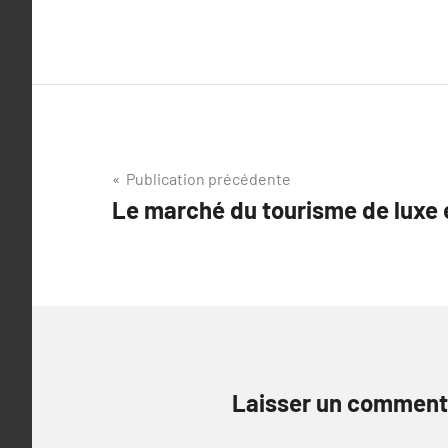
Navigation
Publication précédente
Le marché du tourisme de luxe e
de
l’article
Laisser un comment