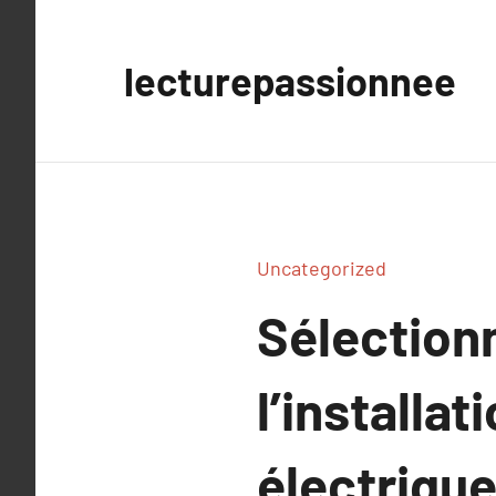
Aller
au
lecturepassionnee
contenu
Uncategorized
Sélectionn
l’installa
électrique