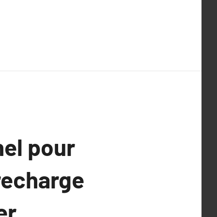
nel pour
 recharge
er