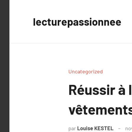
Aller
au
lecturepassionnee
contenu
Uncategorized
Réussir à 
vêtement
par
Louise KESTEL
no