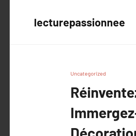
Aller
au
lecturepassionnee
contenu
Uncategorized
Réinventez
Immergez-
Décoration