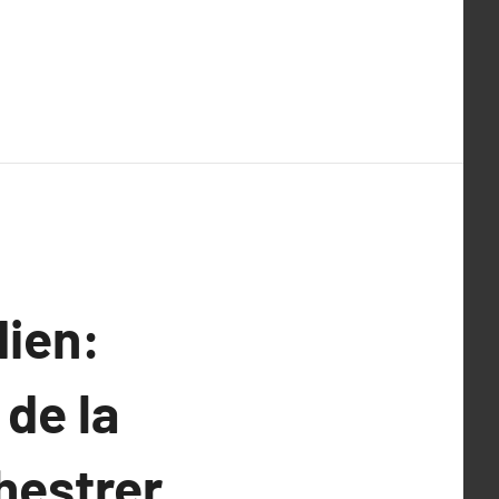
dien:
de la
hestrer