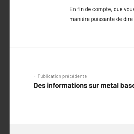
En fin de compte, que vous
manière puissante de dire 
Navigation
Publication précédente
Des informations sur metal bas
de
l’article