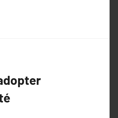
 adopter
té