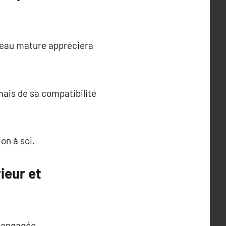
peau mature appréciera
mais de sa compatibilité
on à soi.
ieur et
, engagée.